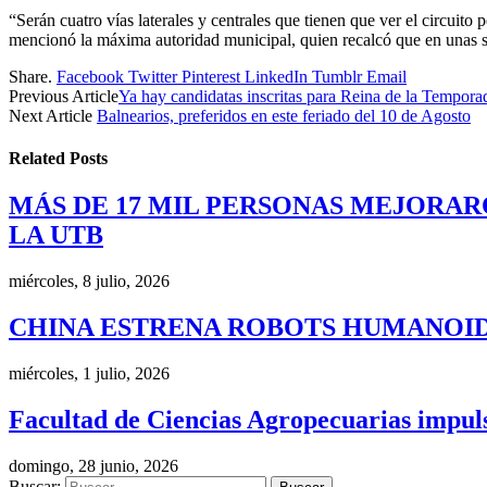
“Serán cuatro vías laterales y centrales que tienen que ver el circuito
mencionó la máxima autoridad municipal, quien recalcó que en unas se
Share.
Facebook
Twitter
Pinterest
LinkedIn
Tumblr
Email
Previous Article
Ya hay candidatas inscritas para Reina de la Tempora
Next Article
Balnearios, preferidos en este feriado del 10 de Agosto
Related
Posts
MÁS DE 17 MIL PERSONAS MEJORAR
LA UTB
miércoles, 8 julio, 2026
CHINA ESTRENA ROBOTS HUMANOID
miércoles, 1 julio, 2026
Facultad de Ciencias Agropecuarias impulsa
domingo, 28 junio, 2026
Buscar: