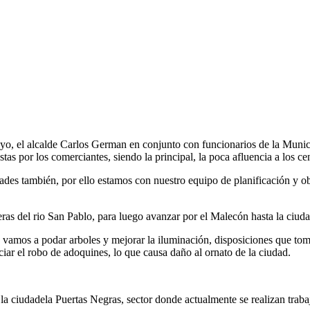
oyo, el alcalde Carlos German en conjunto con funcionarios de la Muni
as por los comerciantes, siendo la principal, la poca afluencia a los cen
ades también, por ello estamos con nuestro equipo de planificación y o
eras del rio San Pablo, para luego avanzar por el Malecón hasta la ciud
s, vamos a podar arboles y mejorar la iluminación, disposiciones que t
iar el robo de adoquines, lo que causa daño al ornato de la ciudad.
 la ciudadela Puertas Negras, sector donde actualmente se realizan trabaj