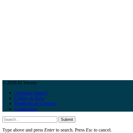
© 2026 El Vocero.
¿Quiénes Somos?
Código de Ética
Rendición de Cuentas
Contáctanos
Submit
Type above and press
Enter
to search. Press
Esc
to cancel.