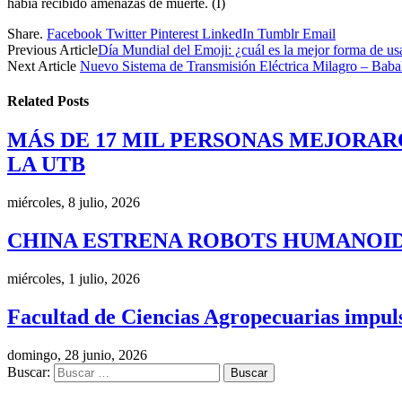
había recibido amenazas de muerte. (I)
Share.
Facebook
Twitter
Pinterest
LinkedIn
Tumblr
Email
Previous Article
Día Mundial del Emoji: ¿cuál es la mejor forma de us
Next Article
Nuevo Sistema de Transmisión Eléctrica Milagro – Babah
Related
Posts
MÁS DE 17 MIL PERSONAS MEJORAR
LA UTB
miércoles, 8 julio, 2026
CHINA ESTRENA ROBOTS HUMANOID
miércoles, 1 julio, 2026
Facultad de Ciencias Agropecuarias impulsa
domingo, 28 junio, 2026
Buscar: