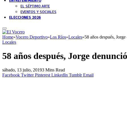
ENTRETENIMIENTO
EL SÉPTIMO ARTE
EVENTOS Y SOCIALES
ELECCIONES 2026
Home
»
Vocero Deportivo
»
Los Ríos
»
Locales
»
58 años después, Jorge
Locales
58 años después, Jorge denunció
sábado, 13 julio, 2019
3 Mins Read
Facebook
Twitter
Pinterest
LinkedIn
Tumblr
Email