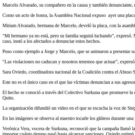
Marcelo Alvarado, su compañero en la causa y también denunciante, no 
Como un acto de honra, la Asamblea Nacional expuso ayer una placa en
Miriam Alvarado, hermana de Marcelo, develó la placa, con la asambl
“Mi hermano ya no está, pero su familia seguirá luchando”, expresó. 
caso, instó a los afectados a denunciar estos hechos.
Puso como ejemplo a Jorge y Marcelo, que se animaron a presentar s
“Las violaciones no caducan y nosotros tenemos que actuar”, expresó
Sara Oviedo, coordinadora nacional de la Coalición contra el Abuso Se
Este no es el único caso en el que las víctimas denuncian a sus agres
El hecho se conoció a través del Colectivo Surkuna que promueve la c
Quito.
La organización difundió un video en el que se escucha la voz de Steph
En las imágenes se observa al maestro tocarle los glúteos durante una
Verónica Vera, vocera de Surkuna, reconoció que la campaña llamó la at
importar cuánto tiempo pasó hasta alcanzar sanciones. Oviedo estimó q