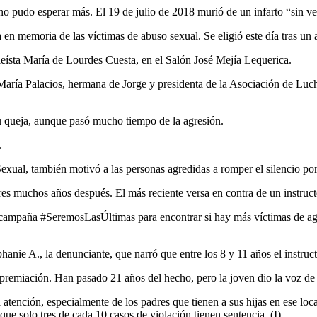
pudo esperar más. El 19 de julio de 2018 murió de un infarto “sin ver 
 memoria de las víctimas de abuso sexual. Se eligió este día tras un a
eísta María de Lourdes Cuesta, en el Salón José Mejía Lequerica.
María Palacios, hermana de Jorge y presidenta de la Asociación de Luc
u queja, aunque pasó mucho tiempo de la agresión.
.
xual, también motivó a las personas agredidas a romper el silencio por
ores muchos años después. El más reciente versa en contra de un instru
ampaña #SeremosLasÚltimas para encontrar si hay más víctimas de agres
anie A., la denunciante, que narró que entre los 8 y 11 años el instruct
 premiación. Han pasado 21 años del hecho, pero la joven dio la voz de 
ención, especialmente de los padres que tienen a sus hijas en ese local
ue solo tres de cada 10 casos de violación tienen sentencia. (I)