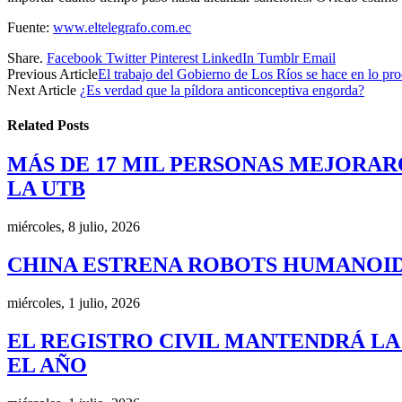
Fuente:
www.eltelegrafo.com.ec
Share.
Facebook
Twitter
Pinterest
LinkedIn
Tumblr
Email
Previous Article
El trabajo del Gobierno de Los Ríos se hace en lo pro
Next Article
¿Es verdad que la píldora anticonceptiva engorda?
Related
Posts
MÁS DE 17 MIL PERSONAS MEJORAR
LA UTB
miércoles, 8 julio, 2026
CHINA ESTRENA ROBOTS HUMANOID
miércoles, 1 julio, 2026
EL REGISTRO CIVIL MANTENDRÁ LA
EL AÑO