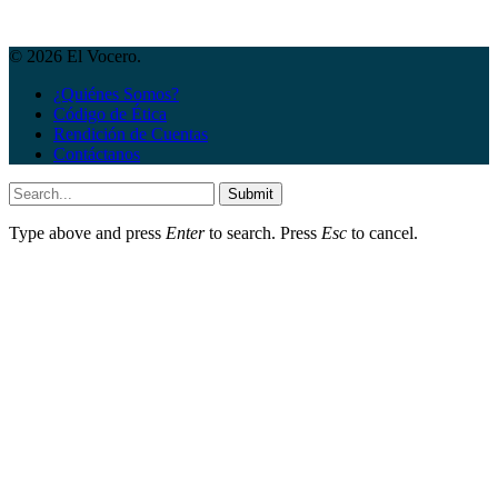
© 2026 El Vocero.
¿Quiénes Somos?
Código de Ética
Rendición de Cuentas
Contáctanos
Submit
Type above and press
Enter
to search. Press
Esc
to cancel.