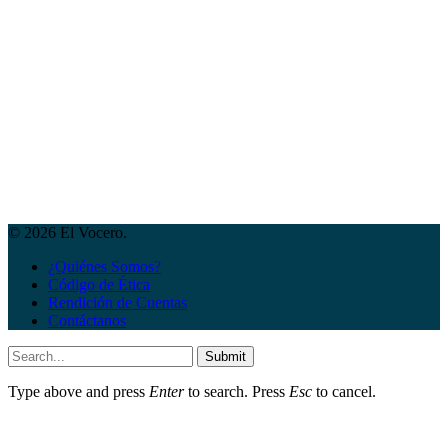
© 2026 El Vocero.
¿Quiénes Somos?
Código de Ética
Rendición de Cuentas
Contáctanos
Submit
Type above and press
Enter
to search. Press
Esc
to cancel.