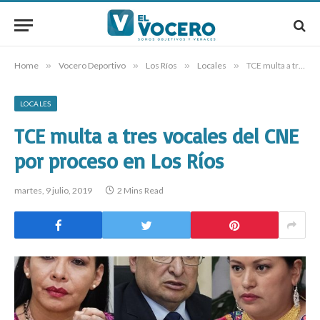
Home
»
Vocero Deportivo
»
Los Ríos
»
Locales
»
TCE multa a tres vocales del CNE por proceso en Los Ríos
LOCALES
TCE multa a tres vocales del CNE
por proceso en Los Ríos
martes, 9 julio, 2019
2 Mins Read