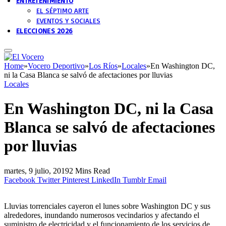
ENTRETENIMIENTO
EL SÉPTIMO ARTE
EVENTOS Y SOCIALES
ELECCIONES 2026
Home
»
Vocero Deportivo
»
Los Ríos
»
Locales
»
En Washington DC,
ni la Casa Blanca se salvó de afectaciones por lluvias
Locales
En Washington DC, ni la Casa
Blanca se salvó de afectaciones
por lluvias
martes, 9 julio, 2019
2 Mins Read
Facebook
Twitter
Pinterest
LinkedIn
Tumblr
Email
Lluvias torrenciales cayeron el lunes sobre Washington DC y sus
alrededores, inundando numerosos vecindarios y afectando el
suministro de electricidad y el funcionamiento de los servicios de