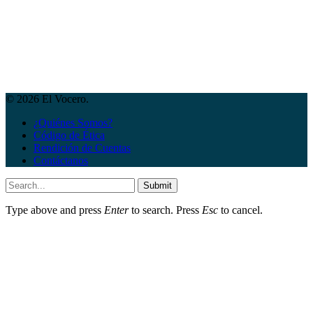
© 2026 El Vocero.
¿Quiénes Somos?
Código de Ética
Rendición de Cuentas
Contáctanos
Submit
Type above and press
Enter
to search. Press
Esc
to cancel.