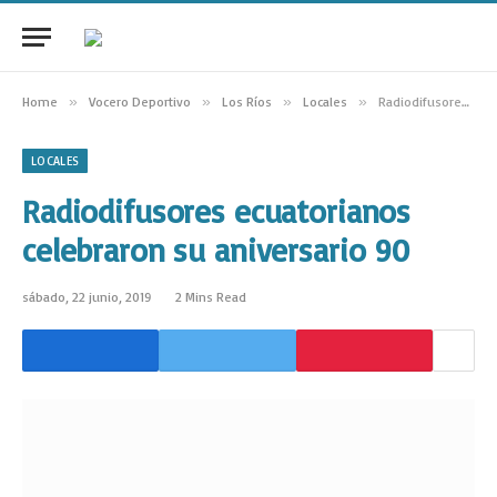
Home
»
Vocero Deportivo
»
Los Ríos
»
Locales
»
Radiodifusores ecuatorianos celebraron su aniversario 90
LOCALES
Radiodifusores ecuatorianos
celebraron su aniversario 90
sábado, 22 junio, 2019
2 Mins Read