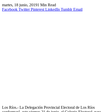
martes, 18 junio, 2019
1 Min Read
Facebook
Twitter
Pinterest
LinkedIn
Tumblr
Email
Los Ríos.- La Delegación Provincial Electoral de Los Ríos
conformará, este viernes 21 de junio, el Colegio Electoral, para