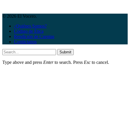
© 2026 El Vocero.
¿Quiénes Somos?
Código de Ética
Rendición de Cuentas
Contáctanos
Submit
Type above and press
Enter
to search. Press
Esc
to cancel.