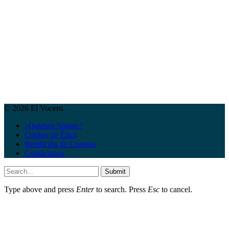
© 2026 El Vocero.
¿Quiénes Somos?
Código de Ética
Rendición de Cuentas
Contáctanos
Submit
Type above and press
Enter
to search. Press
Esc
to cancel.