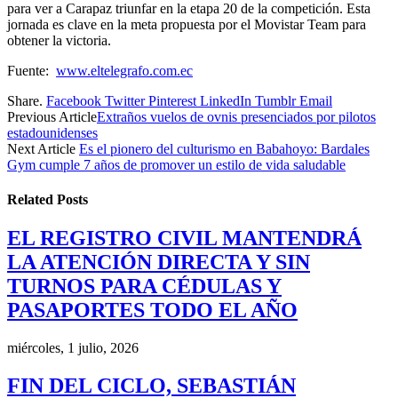
para ver a Carapaz triunfar en la etapa 20 de la competición. Esta
jornada es clave en la meta propuesta por el Movistar Team para
obtener la victoria.
Fuente:
www.eltelegrafo.com.ec
Share.
Facebook
Twitter
Pinterest
LinkedIn
Tumblr
Email
Previous Article
Extraños vuelos de ovnis presenciados por pilotos
estadounidenses
Next Article
Es el pionero del culturismo en Babahoyo: Bardales
Gym cumple 7 años de promover un estilo de vida saludable
Related
Posts
EL REGISTRO CIVIL MANTENDRÁ
LA ATENCIÓN DIRECTA Y SIN
TURNOS PARA CÉDULAS Y
PASAPORTES TODO EL AÑO
miércoles, 1 julio, 2026
FIN DEL CICLO, SEBASTIÁN