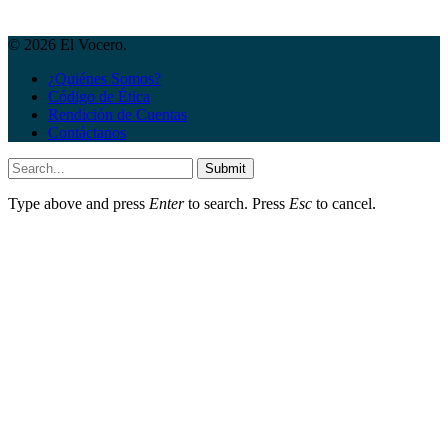
© 2026 El Vocero.
¿Quiénes Somos?
Código de Ética
Rendición de Cuentas
Contáctanos
Submit
Type above and press
Enter
to search. Press
Esc
to cancel.