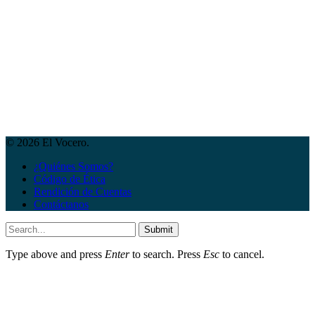
© 2026 El Vocero.
¿Quiénes Somos?
Código de Ética
Rendición de Cuentas
Contáctanos
Submit
Type above and press
Enter
to search. Press
Esc
to cancel.