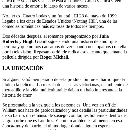
chica que ve en las visitas de esta a Londres. Chico y chica viven
una historia de amor a lo largo de varios meses.
No, no es ‘Cuatro bodas y un funeral’. El 28 de mayo de 1999
llegaba a los cines de Estados Unidos ‘Notting Hill’, una de las
comedias románticas más exitosas de todos los tiempos.
Dos décadas después, el romance protagonizado por
Julia
Roberts
y
Hugh Grant
sigue siendo una historia de amor que
perdura y que no nos cansamos de ver cuando nos topamos con ella
por la televisión. Repasamos dónde radica ese encanto que emana la
película dirigida por
Roger Michell
.
LA UBICACIÓN
Si alguien salió bien parado de esta producción fue el barrio que da
título a la película. La mezcla de las casas victorianas, el ambiente de
mercadillo y la vida multicultural le daban un halo interesante a la
historia de amor.
Se presentaba a la vez que a los personajes. Una voz en off de
William nos hace de geolocalizador y nos detalla las particularidades
de su barrio, un remanso de sosiego con toques bohemios dentro de
la gran urbe que es Londres. Y con un ambiente –al menos en esa
época- muy de barrio, el último lugar donde alguien espera