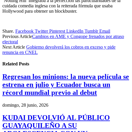
‘Notting Hill’ integraba a la perfección las particularidades de la
cuidada comedia inglesa con la reiterada fórmula que usaba
Hollywood para obtener un blockbuster.
Share.
Facebook
Twitter
Pinterest
LinkedIn
Tumblr
Email
Previous Article
Cambios en AME y Congope frenados por atraso
electoral
Next Article
Gobierno devolverá los cobros en exceso y pide
renuncia en CNEL
Related
Posts
Regresan los minions: la nueva película se
estrena en julio y Ecuador busca un
récord mundial previo al debut
domingo, 28 junio, 2026
KUDAI DEVOLVIÓ AL PÚBLICO
GUAYAQUILEÑO A SU