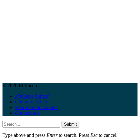
© 2026 El Vocero.
¿Quiénes Somos?
Código de Ética
Rendición de Cuentas
Contáctanos
Submit
Type above and press
Enter
to search. Press
Esc
to cancel.