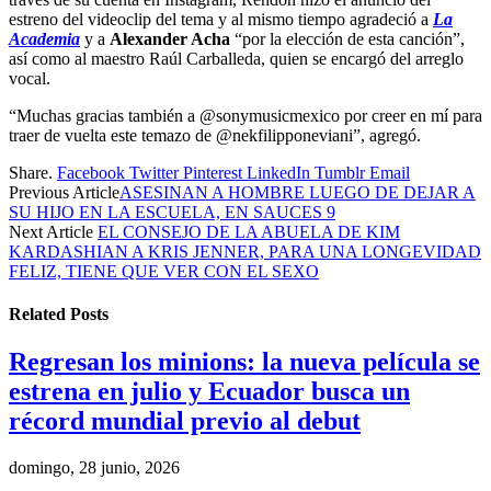
estreno del videoclip del tema y al mismo tiempo agradeció a
La
Academia
y a
Alexander Acha
“por la elección de esta canción”,
así como al maestro Raúl Carballeda, quien se encargó del arreglo
vocal.
“Muchas gracias también a @sonymusicmexico por creer en mí para
traer de vuelta este temazo de @nekfilipponeviani”, agregó.
Share.
Facebook
Twitter
Pinterest
LinkedIn
Tumblr
Email
Previous Article
ASESINAN A HOMBRE LUEGO DE DEJAR A
SU HIJO EN LA ESCUELA, EN SAUCES 9
Next Article
EL CONSEJO DE LA ABUELA DE KIM
KARDASHIAN A KRIS JENNER, PARA UNA LONGEVIDAD
FELIZ, TIENE QUE VER CON EL SEXO
Related
Posts
Regresan los minions: la nueva película se
estrena en julio y Ecuador busca un
récord mundial previo al debut
domingo, 28 junio, 2026