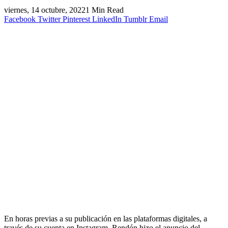
viernes, 14 octubre, 2022
1 Min Read
Facebook
Twitter
Pinterest
LinkedIn
Tumblr
Email
En horas previas a su publicación en las plataformas digitales, a
través de su cuenta en Instagram, Rendón hizo el anuncio del