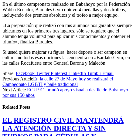
En el último campeonato realizado en Babahoyo por la Federación
Wabba Ecuador, Bardales Gym obtuvo 4 medallas y dos trofeos,
incluyendo dos premios absolutos y el trofeo a mejor equipo.
«La preparación que realizó con mis alumnos nos garantiza siempre
ubicarnos en los primeros tres lugares, sólo se requiere que el
alumno tenga voluntad para aplicar mis conocimientos y obtener el
triunfo», finaliza Bardales.
Sí usted quiere mejorar su figura, hacer deporte o ser campeón en
culturismo todas esas opciones las encuentra en #BardalesGym, en
las calles Rocafuerte entre General Barona y Malecón.
Share.
Facebook
Twitter
Pinterest
LinkedIn
Tumblr
Email
Previous Article
En la calle 27 de Mayo hoy se realizará el
Campeonato LGBTI y baile tradicional
Next Article
ECU 911 brindó apoyo visual a desfile de Babahoyo
por sus 150 años
Related
Posts
EL REGISTRO CIVIL MANTENDRÁ
LA ATENCIÓN DIRECTA Y SIN