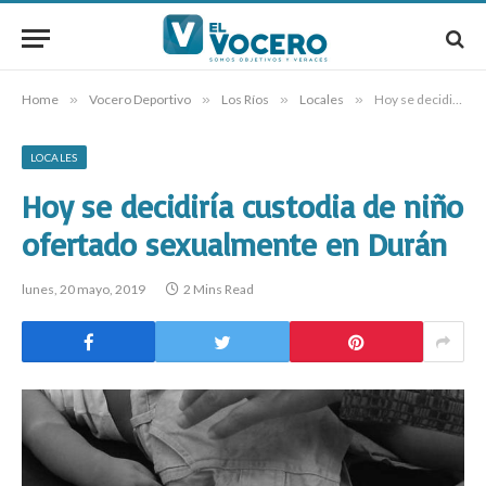
Home
»
Vocero Deportivo
»
Los Ríos
»
Locales
»
Hoy se decidiría custodia de niño ofertado sexualmente en Durán
LOCALES
Hoy se decidiría custodia de niño
ofertado sexualmente en Durán
lunes, 20 mayo, 2019
2 Mins Read