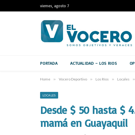
viernes, agosto 7
PORTADA
ACTUALIDAD – LOS RIOS
OP
Home
»
Vocero Deportivo
»
Los Ríos
»
Locales
»
LOCALES
Desde $ 50 hasta $ 4
mamá en Guayaquil