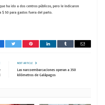
ue ha ido a dos centros públicos, pero le indicaron
a $ 50 para gastos fuera del parto.
cebook
Twitter
Pinterest
LinkedIn
Tumblr
Email
E
NEXT ARTICLE
e
Las narcoembarcaciones operan a 350
l
kilómetros de Galápagos