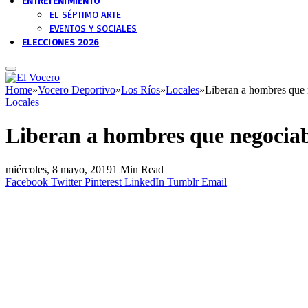
ENTRETENIMIENTO
EL SÉPTIMO ARTE
EVENTOS Y SOCIALES
ELECCIONES 2026
Home
»
Vocero Deportivo
»
Los Ríos
»
Locales
»
Liberan a hombres que 
Locales
Liberan a hombres que negociab
miércoles, 8 mayo, 2019
1 Min Read
Facebook
Twitter
Pinterest
LinkedIn
Tumblr
Email