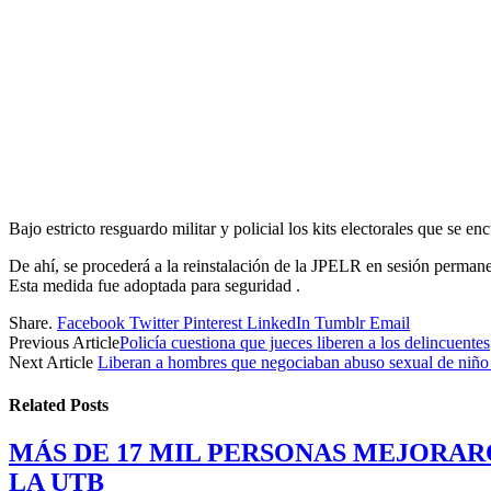
Bajo estricto resguardo militar y policial los kits electorales que s
De ahí, se procederá a la reinstalación de la JPELR en sesión permanen
Esta medida fue adoptada para seguridad .
Share.
Facebook
Twitter
Pinterest
LinkedIn
Tumblr
Email
Previous Article
Policía cuestiona que jueces liberen a los delincuentes
Next Article
Liberan a hombres que negociaban abuso sexual de niñ
Related
Posts
MÁS DE 17 MIL PERSONAS MEJORAR
LA UTB