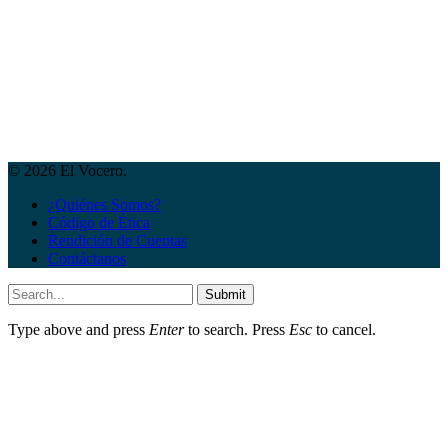
© 2026 El Vocero.
¿Quiénes Somos?
Código de Ética
Rendición de Cuentas
Contáctanos
Submit
Type above and press
Enter
to search. Press
Esc
to cancel.