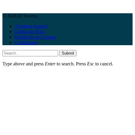
© 2026 El Vocero.
¿Quiénes Somos?
Código de Ética
Rendición de Cuentas
Contáctanos
Submit
Type above and press
Enter
to search. Press
Esc
to cancel.