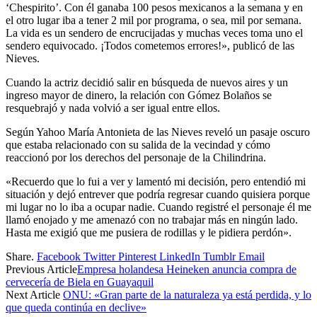
‘Chespirito’. Con él ganaba 100 pesos mexicanos a la semana y en
el otro lugar iba a tener 2 mil por programa, o sea, mil por semana.
La vida es un sendero de encrucijadas y muchas veces toma uno el
sendero equivocado. ¡Todos cometemos errores!», publicó de las
Nieves.
Cuando la actriz decidió salir en búsqueda de nuevos aires y un
ingreso mayor de dinero, la relación con Gómez Bolaños se
resquebrajó y nada volvió a ser igual entre ellos.
Según Yahoo María Antonieta de las Nieves reveló un pasaje oscuro
que estaba relacionado con su salida de la vecindad y cómo
reaccionó por los derechos del personaje de la Chilindrina.
«Recuerdo que lo fui a ver y lamentó mi decisión, pero entendió mi
situación y dejó entrever que podría regresar cuando quisiera porque
mi lugar no lo iba a ocupar nadie. Cuando registré el personaje él me
llamó enojado y me amenazó con no trabajar más en ningún lado.
Hasta me exigió que me pusiera de rodillas y le pidiera perdón».
Share.
Facebook
Twitter
Pinterest
LinkedIn
Tumblr
Email
Previous Article
Empresa holandesa Heineken anuncia compra de
cervecería de Biela en Guayaquil
Next Article
ONU: «Gran parte de la naturaleza ya está perdida, y lo
que queda continúa en declive»