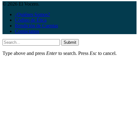
© 2026 El Vocero.
¿Quiénes Somos?
Código de Ética
Rendición de Cuentas
Contáctanos
Submit
Type above and press
Enter
to search. Press
Esc
to cancel.