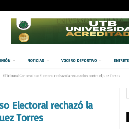
INIÓN
NOTICIAS
VOCERO DEPORTIVO
ENTRET
El Tribunal Contencioso Electoral rechazó la recusación contra el juez Torres
so Electoral rechazó la
juez Torres