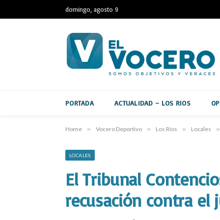
domingo, agosto 9
PORTADA
ACTUALIDAD – LOS RIOS
OP
Home
»
Vocero Deportivo
»
Los Ríos
»
Locales
»
LOCALES
El Tribunal Contencio
recusación contra el 