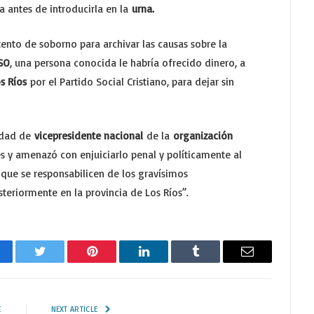
a antes de introducirla en la
urna.
ento de soborno para archivar las causas sobre la
SO
, una persona conocida le habría ofrecido dinero, a
s Ríos
por el Partido Social Cristiano, para dejar sin
lidad de
vicepresidente nacional
de la
organización
es y amenazó con enjuiciarlo penal y políticamente al
 que se responsabilicen de los gravísimos
teriormente en la provincia de Los Ríos”.
cebook
Twitter
Pinterest
LinkedIn
Tumblr
Email
E
NEXT ARTICLE