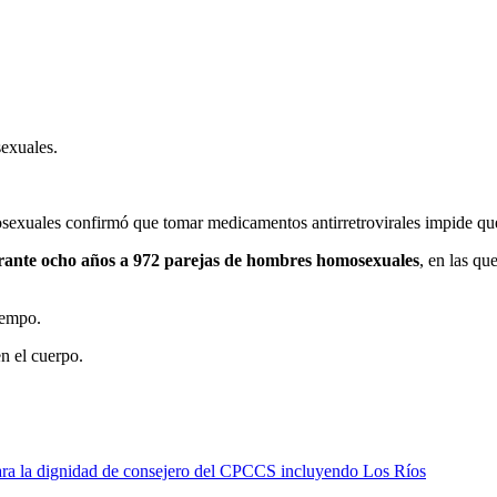
exuales.
sexuales confirmó que tomar medicamentos antirretrovirales impide que 
rante ocho a
ñ
os
a 972 parejas de hombres homosexuales
, en las qu
iempo.
en el cuerpo.
para la dignidad de consejero del CPCCS incluyendo Los Ríos