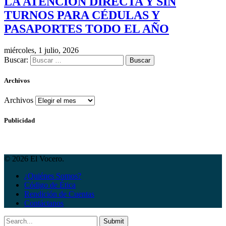
LA ATENCIÓN DIRECTA Y SIN
TURNOS PARA CÉDULAS Y
PASAPORTES TODO EL AÑO
miércoles, 1 julio, 2026
Buscar:
Archivos
Archivos
Publicidad
© 2026 El Vocero.
¿Quiénes Somos?
Código de Ética
Rendición de Cuentas
Contáctanos
Submit