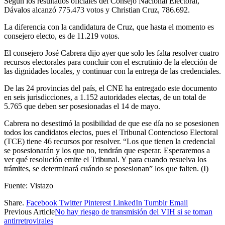
Según los resultados oficiales del Consejo Nacional Electoral,
Dávalos alcanzó 775.473 votos y Christian Cruz, 786.692.
La diferencia con la candidatura de Cruz, que hasta el momento es
consejero electo, es de 11.219 votos.
El consejero José Cabrera dijo ayer que solo les falta resolver cuatro
recursos electorales para concluir con el escrutinio de la elección de
las dignidades locales, y continuar con la entrega de las credenciales.
De las 24 provincias del país, el CNE ha entregado este documento
en seis jurisdicciones, a 1.152 autoridades electas, de un total de
5.765 que deben ser posesionadas el 14 de mayo.
Cabrera no desestimó la posibilidad de que ese día no se posesionen
todos los candidatos electos, pues el Tribunal Contencioso Electoral
(TCE) tiene 46 recursos por resolver. “Los que tienen la credencial
se posesionarán y los que no, tendrán que esperar. Esperaremos a
ver qué resolución emite el Tribunal. Y para cuando resuelva los
trámites, se determinará cuándo se posesionan” los que falten. (I)
Fuente: Vistazo
Share.
Facebook
Twitter
Pinterest
LinkedIn
Tumblr
Email
Previous Article
No hay riesgo de transmisión del VIH si se toman
antirretrovirales