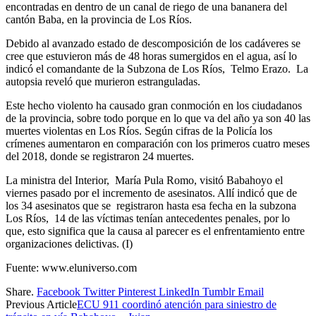
encontradas en dentro de un canal de riego de una bananera del
cantón Baba, en la provincia de Los Ríos.
Debido al avanzado estado de descomposición de los cadáveres se
cree que estuvieron más de 48 horas sumergidos en el agua, así lo
indicó el comandante de la Subzona de Los Ríos, Telmo Erazo. La
autopsia reveló que murieron estranguladas.
Este hecho violento ha causado gran conmoción en los ciudadanos
de la provincia, sobre todo porque en lo que va del año ya son 40 las
muertes violentas en Los Ríos. Según cifras de la Policía los
crímenes aumentaron en comparación con los primeros cuatro meses
del 2018, donde se registraron 24 muertes.
La ministra del Interior, María Pula Romo, visitó Babahoyo el
viernes pasado por el incremento de asesinatos. Allí indicó que de
los 34 asesinatos que se registraron hasta esa fecha en la subzona
Los Ríos, 14 de las víctimas tenían antecedentes penales, por lo
que, esto significa que la causa al parecer es el enfrentamiento entre
organizaciones delictivas. (I)
Fuente: www.eluniverso.com
Share.
Facebook
Twitter
Pinterest
LinkedIn
Tumblr
Email
Previous Article
ECU 911 coordinó atención para siniestro de