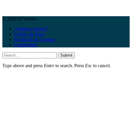
© 2026 El Vocero.
¿Quiénes Somos?
Código de Ética
Rendición de Cuentas
Contáctanos
Submit
Type above and press
Enter
to search. Press
Esc
to cancel.