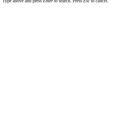
Type above and press
Enter
to search. Press
Esc
to cancel.