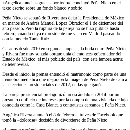
«Angélica, muchas gracias por todo», concluyó Peña Nieto en el
texto escrito sobre un fondo blanco y sobrio.
Peña Nieto se separó de Rivera tras dejar la Presidencia de México
en manos de Andrés Manuel López Obrador el 1 de diciembre del
año pasado. Pero la ruptura de la pareja no se hizo pública hasta
febrero, cuando el ya expresidente fue visto en Madrid paseando
con la modelo Tania Ruiz.
Casados desde 2010 en segundas nupcias, la boda entre Peña Nieto
y Rivera fue muy sonada porque unía el entonces gobernador del
Estado de México, el más poblado del país, con esta famosa actriz
de telenovelas.
Desde el inicio, la prensa entendió el matrimonio como parte de una
maniobra mediática que mejoraba la imagen de Peña Nieto de cara a
las elecciones presidenciales de 2012, en las que ganó.
La pareja presidencial protagonizó un escándalo en 2014 por un
presunto conflicto de intereses por la compra de una vivienda de lujo
conocida como la Casa Blanca a contratistas cercanos a Peña Nieto.
Angélica Rivera anunció el 8 de febrero a través de Facebook que
tomó la «dolorosa» decisión de divorciarse de Peña Nieto.
«Lamento profundamente esta situación tan dolorosa para mí y para