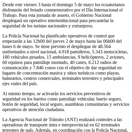
Desde este viernes 3 hasta el domingo 5 de mayo los ecuatorianos
disfrutarán del feriado conmemorativo por el Día Internacional el
Trabajo. Para esta jornada de asueto, el Gobierno Nacional
desplegará un operativo interinstitucional para precautelar la
seguridad de los turistas nacionales y extranjeros.
La Policía Nacional ha planificado operativos de control que
empezarán a las 12h00 del jueves 2 de mayo hasta las 06h00 del
lunes 6 de mayo. Se tiene previsto el despliegue de 48.564
uniformados a nivel nacional, 4.918 patrulleros, 5.343 motocicletas,
180 vehículos pesados, 15 ambulancias, 9 helicópteros, 2 aviones,
60 equinos para patrullaje montado, 40 canes, 6.212 radios de
comunicación y 7.846 conos con el objetivo de dar seguridad en
lugares de concentración masiva y sitios turísticos como playas,
balnearios, centros comerciales, terminales terrestres y principales
ejes viales del país.
Al mismo tiempo, se activarán los servicios preventivos de
seguridad en los barrios como patrullaje vehicular, barrio seguro,
botón de seguridad, local seguro, asambleas comunitarias y servicios
operativos de atención ciudadana.
La Agencia Nacional de Tránsito (ANT) realizará controles a las
operadoras de transporte intra e interprovincial en 62 terminales
terrestres de país. Además, en coordinación con la Policía Nacional,