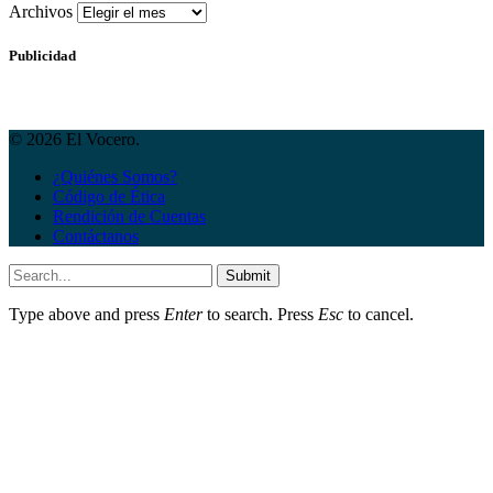
Archivos
Publicidad
© 2026 El Vocero.
¿Quiénes Somos?
Código de Ética
Rendición de Cuentas
Contáctanos
Submit
Type above and press
Enter
to search. Press
Esc
to cancel.