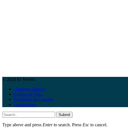
© 2026 El Vocero.
¿Quiénes Somos?
Código de Ética
Rendición de Cuentas
Contáctanos
Submit
Type above and press
Enter
to search. Press
Esc
to cancel.