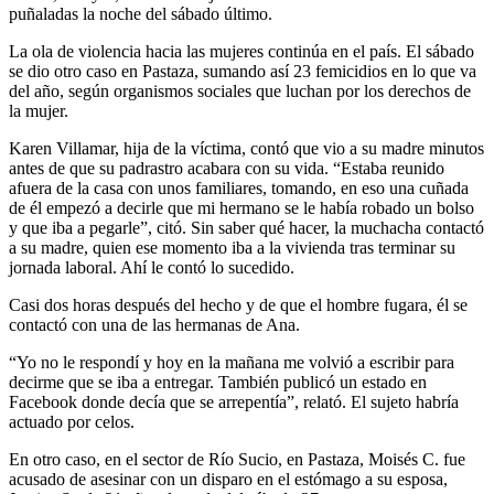
puñaladas la noche del sábado último.
La ola de violencia hacia las mujeres continúa en el país. El sábado
se dio otro caso en Pastaza, sumando así 23 femicidios en lo que va
del año, según organismos sociales que luchan por los derechos de
la mujer.
Karen Villamar, hija de la víctima, contó que vio a su madre minutos
antes de que su padrastro acabara con su vida. “Estaba reunido
afuera de la casa con unos familiares, tomando, en eso una cuñada
de él empezó a decirle que mi hermano se le había robado un bolso
y que iba a pegarle”, citó. Sin saber qué hacer, la muchacha contactó
a su madre, quien ese momento iba a la vivienda tras terminar su
jornada laboral. Ahí le contó lo sucedido.
Casi dos horas después del hecho y de que el hombre fugara, él se
contactó con una de las hermanas de Ana.
“Yo no le respondí y hoy en la mañana me volvió a escribir para
decirme que se iba a entregar. También publicó un estado en
Facebook donde decía que se arrepentía”, relató. El sujeto habría
actuado por celos.
En otro caso, en el sector de Río Sucio, en Pastaza, Moisés C. fue
acusado de asesinar con un disparo en el estómago a su esposa,