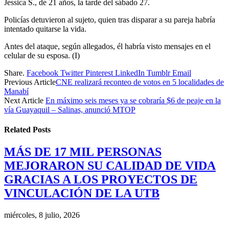
Jessica S., de 21 años, la tarde del sábado 27.
Policías detuvieron al sujeto, quien tras disparar a su pareja habría
intentado quitarse la vida.
Antes del ataque, según allegados, él habría visto mensajes en el
celular de su esposa. (I)
Share.
Facebook
Twitter
Pinterest
LinkedIn
Tumblr
Email
Previous Article
CNE realizará reconteo de votos en 5 localidades de
Manabí
Next Article
En máximo seis meses ya se cobraría $6 de peaje en la
vía Guayaquil – Salinas, anunció MTOP
Related
Posts
MÁS DE 17 MIL PERSONAS
MEJORARON SU CALIDAD DE VIDA
GRACIAS A LOS PROYECTOS DE
VINCULACIÓN DE LA UTB
miércoles, 8 julio, 2026