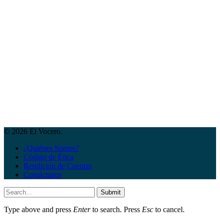
© 2026 El Vocero.
¿Quiénes Somos?
Código de Ética
Rendición de Cuentas
Contáctanos
Submit
Type above and press
Enter
to search. Press
Esc
to cancel.