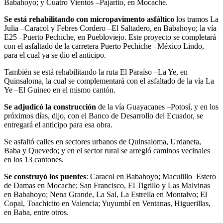
Babahoyo; y Cuatro Vientos –Pajarito, en Mocache.
Se está rehabilitando con micropavimento asfáltico
los tramos La
Julia –Caracol y Febres Cordero –El Saltadero, en Babahoyo; la vía
E25 –Puerto Pechiche, en Puebloviejo. Este proyecto se completará
con el asfaltado de la carretera Puerto Pechiche –México Lindo,
para el cual ya se dio el anticipo.
También se está rehabilitando la ruta El Paraíso –La Ye, en
Quinsaloma, la cual se complementará con el asfaltado de la vía La
Ye –El Guineo en el mismo cantón.
Se adjudicó la construcción
de la vía Guayacanes –Potosí, y en los
próximos días, dijo, con el Banco de Desarrollo del Ecuador, se
entregará el anticipo para esa obra.
Se asfaltó calles en sectores urbanos de Quinsaloma, Urdaneta,
Baba y Quevedo; y en el sector rural se arregló caminos vecinales
en los 13 cantones.
Se construyó los puentes
: Caracol en Babahoyo; Maculillo Estero
de Damas en Mocache; San Francisco, El Tigrillo y Las Malvinas
en Babahoyo; Nena Grande, La Sal, La Estrella en Montalvo; El
Copal, Toachicito en Valencia; Yuyumbí en Ventanas, Higuerillas,
en Baba, entre otros.