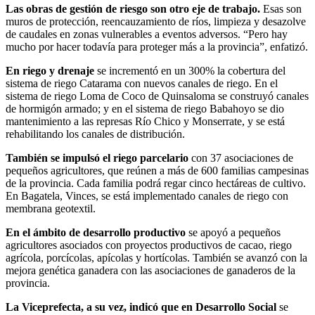
Las obras de gestión de riesgo son otro eje de trabajo.
Esas son
muros de protección, reencauzamiento de ríos, limpieza y desazolve
de caudales en zonas vulnerables a eventos adversos. “Pero hay
mucho por hacer todavía para proteger más a la provincia”, enfatizó.
En riego y drenaje
se incrementó en un 300% la cobertura del
sistema de riego Catarama con nuevos canales de riego. En el
sistema de riego Loma de Coco de Quinsaloma se construyó canales
de hormigón armado; y en el sistema de riego Babahoyo se dio
mantenimiento a las represas Río Chico y Monserrate, y se está
rehabilitando los canales de distribución.
También se impulsó el
riego parcelario
con 37 asociaciones de
pequeños agricultores, que reúnen a más de 600 familias campesinas
de la provincia. Cada familia podrá regar cinco hectáreas de cultivo.
En Bagatela, Vinces, se está implementado canales de riego con
membrana geotextil.
En el ámbito de desarrollo productivo
se apoyó a pequeños
agricultores asociados con proyectos productivos de cacao, riego
agrícola, porcícolas, apícolas y hortícolas. También se avanzó con la
mejora genética ganadera con las asociaciones de ganaderos de la
provincia.
La Viceprefecta, a su vez, indicó que en Desarrollo Social
se