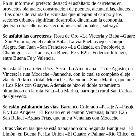
En su informe el prefecto destacó el asfaltado de carreteras en
proyectos bianuales, construcción de puentes, alcantarillas, ductos…
“Las obras de vialidad ejecutadas que integran al campo y los
sectores urbanos significan desarrollo, dinamizan la economía,
generan otras alternativas económicas adicionales”, subrayó.
Se asfaltó las carreteras
: Rosa de Oro –La Victoria y Baba –Guare
–San Antonio, en el cantón Baba. La vía Puebloviejo –Campo
Alegre, San Juan –San Francisco –La Calzada, en Puebloviejo,
Chapingo –Las Trancas, en Buena Fe y E25 –Federico Intriago,
entre Buena Fe y Valencia.
Se asfaltó la carretera Poza Seca –La Americana –15 de Agosto, en
Vinces; la ruta Mocache –Jauneche, con lo cual se completó el eje
vial de 70 km en total: Mocache –Palenque –Santa Martha, que une
a Los Ríos con Guayas. Además se hizo el doble tratamiento
bituminoso en la ruta Faita –La Marina, parroquia rural San Carlos
de Quevedo.
Se están asfaltando las vías
: Barranco Colorado –Pasaje A –Pasaje
B y Los Ángeles –El Rosario en el cantón Ventanas; la ruta E25 –
San Rafael –Aguas Frías, que une a Ventanas con Mocache.
Otras vías en las que se está trabajando son: Segunda Banquera –El
Limón, en Buena Fe; La Unión –El Cuatro y Palmar –Río Chico, en