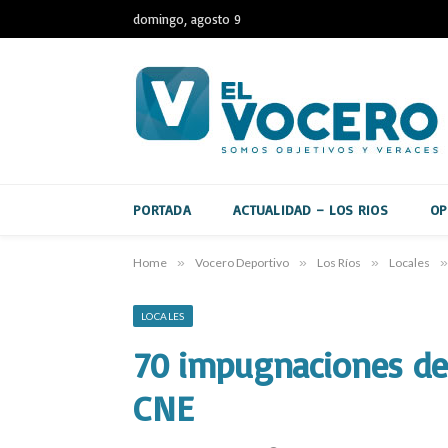
domingo, agosto 9
PORTADA
ACTUALIDAD – LOS RIOS
OP
Home
»
Vocero Deportivo
»
Los Ríos
»
Locales
»
LOCALES
70 impugnaciones de 
CNE