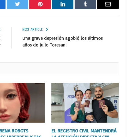
cebook
Twitter
Pinterest
LinkedIn
Tumblr
Email
E
NEXT ARTICLE
l
Una grave depresión agobió los últimos
r
años de Julio Toresani
TRENA ROBOTS
EL REGISTRO CIVIL MANTENDRÁ