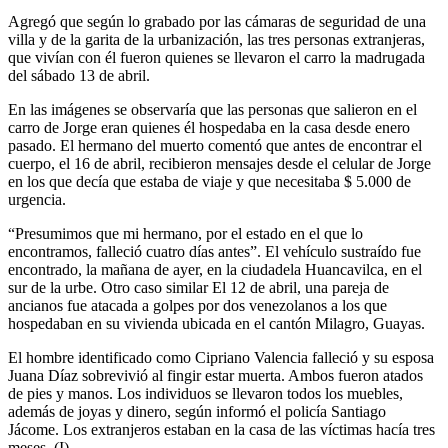
Agregó que según lo grabado por las cámaras de seguridad de una
villa y de la garita de la urbanización, las tres personas extranjeras,
que vivían con él fueron quienes se llevaron el carro la madrugada
del sábado 13 de abril.
En las imágenes se observaría que las personas que salieron en el
carro de Jorge eran quienes él hospedaba en la casa desde enero
pasado. El hermano del muerto comentó que antes de encontrar el
cuerpo, el 16 de abril, recibieron mensajes desde el celular de Jorge
en los que decía que estaba de viaje y que necesitaba $ 5.000 de
urgencia.
“Presumimos que mi hermano, por el estado en el que lo
encontramos, falleció cuatro días antes”. El vehículo sustraído fue
encontrado, la mañana de ayer, en la ciudadela Huancavilca, en el
sur de la urbe. Otro caso similar El 12 de abril, una pareja de
ancianos fue atacada a golpes por dos venezolanos a los que
hospedaban en su vivienda ubicada en el cantón Milagro, Guayas.
El hombre identificado como Cipriano Valencia falleció y su esposa
Juana Díaz sobrevivió al fingir estar muerta. Ambos fueron atados
de pies y manos. Los individuos se llevaron todos los muebles,
además de joyas y dinero, según informó el policía Santiago
Jácome. Los extranjeros estaban en la casa de las víctimas hacía tres
meses. (I)