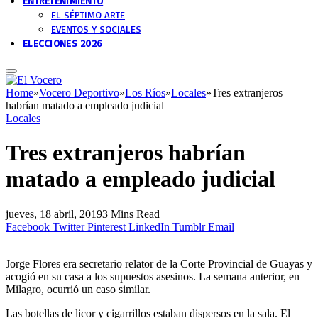
ENTRETENIMIENTO
EL SÉPTIMO ARTE
EVENTOS Y SOCIALES
ELECCIONES 2026
Home
»
Vocero Deportivo
»
Los Ríos
»
Locales
»
Tres extranjeros
habrían matado a empleado judicial
Locales
Tres extranjeros habrían
matado a empleado judicial
jueves, 18 abril, 2019
3 Mins Read
Facebook
Twitter
Pinterest
LinkedIn
Tumblr
Email
Jorge Flores era secretario relator de la Corte Provincial de Guayas y
acogió en su casa a los supuestos asesinos. La semana anterior, en
Milagro, ocurrió un caso similar.
Las botellas de licor y cigarrillos estaban dispersos en la sala. El