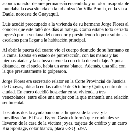
acondicionador de aire permanecía encendido y un olor insoportable
inundaba la casa situada en la urbanización Villa Bonita, en la vía a
Daule, noroeste de Guayaquil.
Luis acudió preocupado a la vivienda de su hermano Jorge Flores al
conocer que este faltó dos días al trabajo. Como estaba todo cerrado
ingresó por la ventana del comedor y presintiendo lo peor subió las
escaleras para llegar a la habitación principal.
Al abrir la puerta del cuarto vio el cuerpo desnudo de su hermano en
la cama. Estaba en estado de putrefacción, con las manos y las
piernas atadas y la cabeza envuelta con cinta de embalaje. A poca
distancia, en el suelo, había un arma blanca. Además, una silla con
la que presuntamente lo golpearon.
Jorge Flores era secretario relator en la Corte Provincial de Justicia
de Guayas, ubicada en las calles 9 de Octubre y Quito, centro de la
ciudad. En enero decidió hospedar en su vivienda a tres
venezolanos, entre ellos una mujer con la que mantenía una relación
sentimental.
Los otros dos lo ayudaban con la limpieza de la casa y la
movilización. El fiscal Byron Castro informó que criminales se
llevaron de la casa de la víctima joyas, tarjetas de crédito y un carro
Kia Sportage, color blanco, placa GSQ-5397.