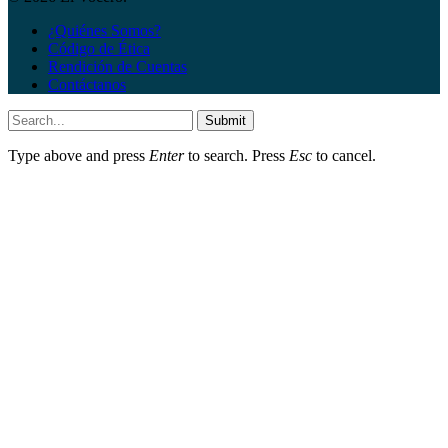
¿Quiénes Somos?
Código de Ética
Rendición de Cuentas
Contáctanos
Submit
Type above and press
Enter
to search. Press
Esc
to cancel.