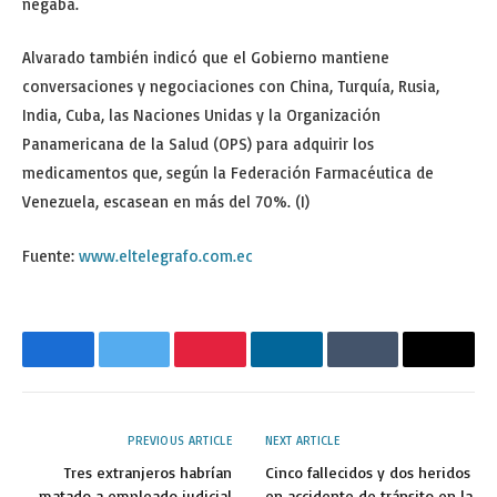
negaba.
Alvarado también indicó que el Gobierno mantiene
conversaciones y negociaciones con China, Turquía, Rusia,
India, Cuba, las Naciones Unidas y la Organización
Panamericana de la Salud (OPS) para adquirir los
medicamentos que, según la Federación Farmacéutica de
Venezuela, escasean en más del 70%. (I)
Fuente:
www.eltelegrafo.com.ec
Facebook
Twitter
Pinterest
LinkedIn
Tumblr
Email
PREVIOUS ARTICLE
NEXT ARTICLE
Tres extranjeros habrían
Cinco fallecidos y dos heridos
matado a empleado judicial
en accidente de tránsito en la