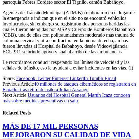
parroquia Febres Cordero sector El Tigrillo, cantón Babahoyo.
Agentes de Tránsito Municipal (ATM-B) colaboraron en el lugar de
la emergencia e indican que en el sitio no se encontró vehículos
involucrados, sin embargo se registraron dos personas heridas las
cuales fueron atendidas por MSP y Cuerpo de Bomberos Babahoyo
(CBB), una de ellas con politraumatismos moderado más trauma de
columna cervical y otra con fractura en la pierna derecha, ambas
fueron llevadas al Hospital de Babahoyo, desde Videovigilancia
ECU 911 se brindó apoyo visual al arribo de las ambulancias.
Le recordamos conducir respetando los límites de velocidad y las
señales de tránsito, eso le ayudará a evitar incidentes en las vías. (I)
Share.
Facebook
Twitter
Pinterest
LinkedIn
Tumblr
Email
Previous Article
40 millones de ataques cibernéticos se registraron en
Ecuador tras retiro de asilo a Julian Assange
Next Article
Usuarios del Hospital General Martín Icaza conocen
más sobre medidas preventivas en salu
Related
Posts
MÁS DE 17 MIL PERSONAS
MEJORARON SU CALIDAD DE VIDA