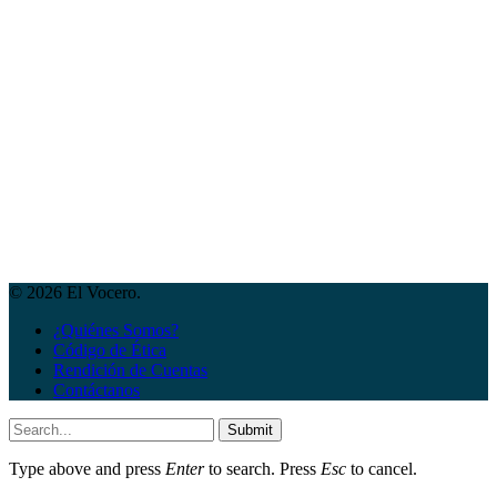
© 2026 El Vocero.
¿Quiénes Somos?
Código de Ética
Rendición de Cuentas
Contáctanos
Submit
Type above and press
Enter
to search. Press
Esc
to cancel.