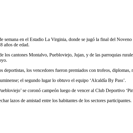
 de semana en el Estadio La Virginia, donde se jugó la final del Nove
 18 años de edad.
de los cantones Montalvo, Puebloviejo, Jujan, y de las parroquias rur
oyo.
s deportistas, los vencedores fueron premiados con trofeos, diplomas, 
luminense; el segundo lugar lo obtuvo el equipo ‘Alcaldía By Pass’.
co Puebloviejo’ se coronó campeón luego de vencer al Club Deportivo ‘P
har lazos de amistad entre los habitantes de los sectores participantes.