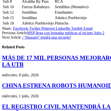
Sub 8
Alcaldía By Pass
RCA
Sub 10
Fuerza Babahoyo
Semillitas (Montalvo)
Sub 12
Semillitas
Estudiantes
Sub 15
Semillitas
Atletico Puebloviejo
Sub 18
Atletico Puebloviejo
Pimocha
Share.
Facebook
Twitter
Pinterest
LinkedIn
Tumblr
Email
Previous Article
MSP llega con brigadas médicas al recinto Jobo 2
Next Article
¿’Shazam!’ tendrá una secuela?
Related
Posts
MÁS DE 17 MIL PERSONAS MEJORAR
LA UTB
miércoles, 8 julio, 2026
CHINA ESTRENA ROBOTS HUMANOID
miércoles, 1 julio, 2026
EL REGISTRO CIVIL MANTENDRÁ LA