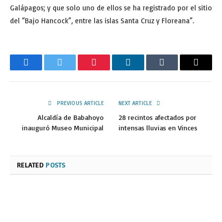
Galápagos; y que solo uno de ellos se ha registrado por el sitio
del “Bajo Hancock”, entre las islas Santa Cruz y Floreana”.
Facebook
Twitter
Pinterest
LinkedIn
Tumblr
Email
PREVIOUS ARTICLE
NEXT ARTICLE
Alcaldía de Babahoyo
28 recintos afectados por
inauguró Museo Municipal
intensas lluvias en Vinces
RELATED
POSTS