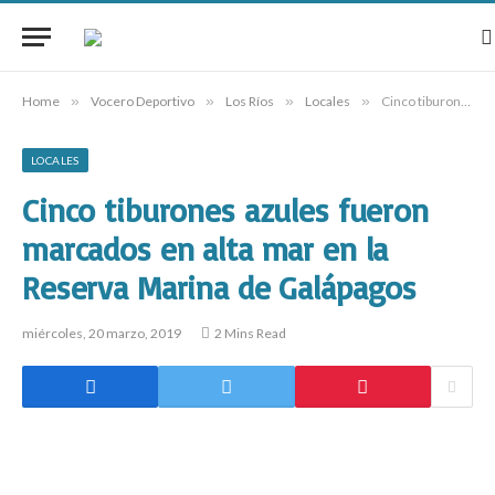
Home
»
Vocero Deportivo
»
Los Ríos
»
Locales
»
Cinco tiburones azules fueron marcados en alta mar en la Reserva Marina de Galápagos
LOCALES
Cinco tiburones azules fueron
marcados en alta mar en la
Reserva Marina de Galápagos
miércoles, 20 marzo, 2019
2 Mins Read