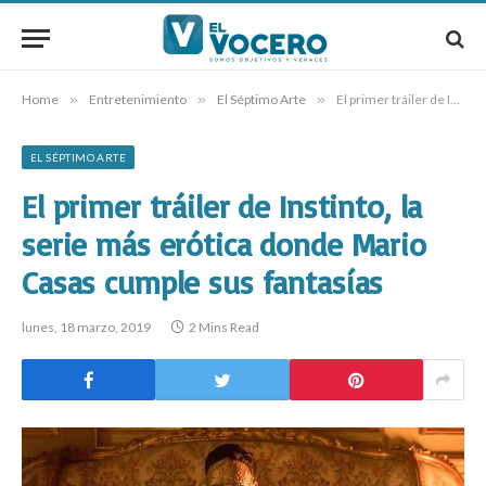
Home
»
Entretenimiento
»
El Séptimo Arte
»
El primer tráiler de Instinto, la serie más erótica donde Mario Casas cumple sus fantasías
EL SÉPTIMO ARTE
El primer tráiler de Instinto, la
serie más erótica donde Mario
Casas cumple sus fantasías
lunes, 18 marzo, 2019
2 Mins Read