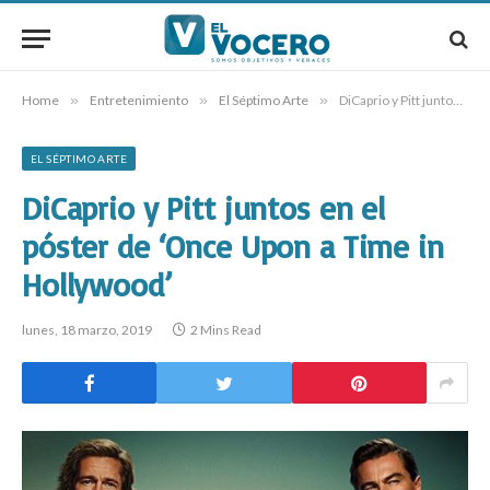
Home
»
Entretenimiento
»
El Séptimo Arte
»
DiCaprio y Pitt juntos en el póster de ‘Once Upon a Time in Hollywood’
EL SÉPTIMO ARTE
DiCaprio y Pitt juntos en el
póster de ‘Once Upon a Time in
Hollywood’
lunes, 18 marzo, 2019
2 Mins Read