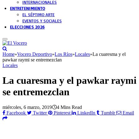
INTERNACIONALES
ENTRETENIMIENTO
EL SÉPTIMO ARTE
EVENTOS Y SOCIALES
ELECCIONES 2026
Home
»
Vocero Deportivo
»
Los Ríos
»
Locales
»
La cuaresma y el
pawkar raymi se entremezclan
Locales
La cuaresma y el pawkar raymi
se entremezclan
miércoles, 6 marzo, 2019
4 Mins Read
Facebook
Twitter
Pinterest
LinkedIn
Tumblr
Email