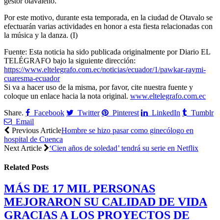
gestor otavaleño.
Por este motivo, durante esta temporada, en la ciudad de Otavalo se
efectuarán varias actividades en honor a esta fiesta relacionadas con
la música y la danza. (I)
Fuente: Esta noticia ha sido publicada originalmente por Diario EL
TELÉGRAFO bajo la siguiente dirección:
https://www.eltelegrafo.com.ec/noticias/ecuador/1/pawkar-raymi-
cuaresma-ecuador
Si va a hacer uso de la misma, por favor, cite nuestra fuente y
coloque un enlace hacia la nota original.
www.eltelegrafo.com.ec
Share.
Facebook
Twitter
Pinterest
LinkedIn
Tumblr
Email
Previous Article
Hombre se hizo pasar como ginecólogo en
hospital de Cuenca
Next Article
‘Cien años de soledad’ tendrá su serie en Netflix
Related
Posts
MÁS DE 17 MIL PERSONAS
MEJORARON SU CALIDAD DE VIDA
GRACIAS A LOS PROYECTOS DE