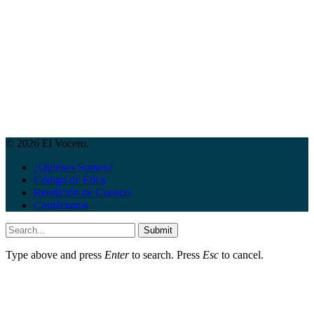
© 2026 El Vocero.
¿Quiénes Somos?
Código de Ética
Rendición de Cuentas
Contáctanos
Submit
Type above and press
Enter
to search. Press
Esc
to cancel.