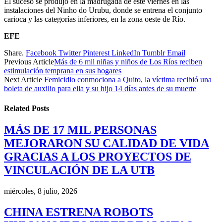
El suceso se produjo en la madrugada de este viernes en las
instalaciones del Ninho do Urubu, donde se entrena el conjunto
carioca y las categorías inferiores, en la zona oeste de Río.
EFE
Share.
Facebook
Twitter
Pinterest
LinkedIn
Tumblr
Email
Previous Article
Más de 6 mil niñas y niños de Los Ríos reciben
estimulación temprana en sus hogares
Next Article
Femicidio conmociona a Quito, la víctima recibió una
boleta de auxilio para ella y su hijo 14 días antes de su muerte
Related
Posts
MÁS DE 17 MIL PERSONAS
MEJORARON SU CALIDAD DE VIDA
GRACIAS A LOS PROYECTOS DE
VINCULACIÓN DE LA UTB
miércoles, 8 julio, 2026
CHINA ESTRENA ROBOTS