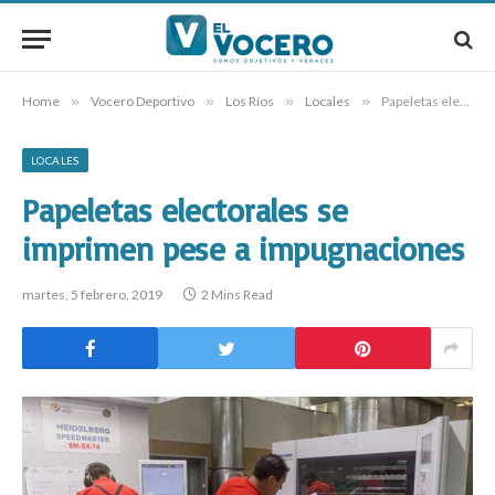
Home
»
Vocero Deportivo
»
Los Ríos
»
Locales
»
Papeletas electorales se imprimen pese a impugnaciones
LOCALES
Papeletas electorales se
imprimen pese a impugnaciones
martes, 5 febrero, 2019
2 Mins Read