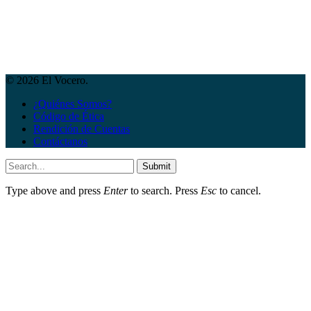
© 2026 El Vocero.
¿Quiénes Somos?
Código de Ética
Rendición de Cuentas
Contáctanos
Submit
Type above and press
Enter
to search. Press
Esc
to cancel.