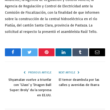
Agencia de Regulación y Control de Electricidad ante la
Comisión de Fiscalización, con la finalidad de que informen
sobre la construcción de la central hidroeléctrica en el río
Piatúa, del cantón Santa Clara, provincia de Pastaza. La
solicitud al respecto la presentó el asambleísta Raúl Tello.
Facebook
Twitter
Pinterest
LinkedIn
Tumblr
Email
PREVIOUS ARTICLE
NEXT ARTICLE
Shyamalan vuelve a triunfar
El temor deambula por las
con ‘Glass’ y ‘Dragon Ball
calles y avenidas de Ibarra
Super: Broly’ da la sorpresa
en EE.UU.