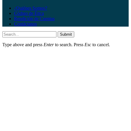
¿Quiénes Somos?
Código de Ética
Rendición de Cuentas
Contáctanos
Submit
Type above and press
Enter
to search. Press
Esc
to cancel.