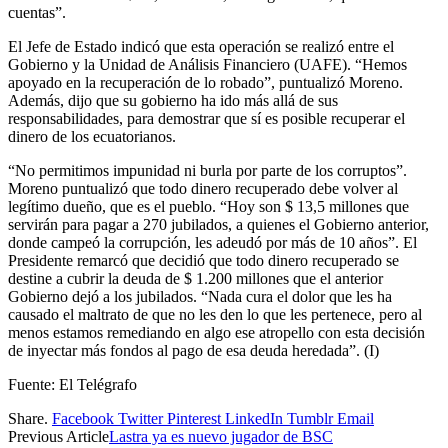
cuentas”.
El Jefe de Estado indicó que esta operación se realizó entre el
Gobierno y la Unidad de Análisis Financiero (UAFE). “Hemos
apoyado en la recuperación de lo robado”, puntualizó Moreno.
Además, dijo que su gobierno ha ido más allá de sus
responsabilidades, para demostrar que sí es posible recuperar el
dinero de los ecuatorianos.
“No permitimos impunidad ni burla por parte de los corruptos”.
Moreno puntualizó que todo dinero recuperado debe volver al
legítimo dueño, que es el pueblo. “Hoy son $ 13,5 millones que
servirán para pagar a 270 jubilados, a quienes el Gobierno anterior,
donde campeó la corrupción, les adeudó por más de 10 años”. El
Presidente remarcó que decidió que todo dinero recuperado se
destine a cubrir la deuda de $ 1.200 millones que el anterior
Gobierno dejó a los jubilados. “Nada cura el dolor que les ha
causado el maltrato de que no les den lo que les pertenece, pero al
menos estamos remediando en algo ese atropello con esta decisión
de inyectar más fondos al pago de esa deuda heredada”. (I)
Fuente: El Telégrafo
Share.
Facebook
Twitter
Pinterest
LinkedIn
Tumblr
Email
Previous Article
Lastra ya es nuevo jugador de BSC