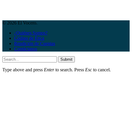
© 2026 El Vocero.
¿Quiénes Somos?
Código de Ética
Rendición de Cuentas
Contáctanos
Submit
Type above and press
Enter
to search. Press
Esc
to cancel.