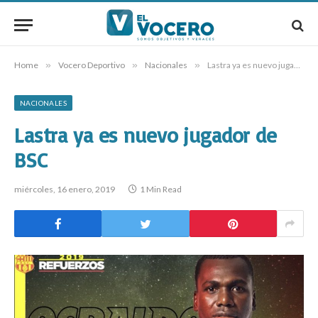
Home
»
Vocero Deportivo
»
Nacionales
»
Lastra ya es nuevo jugador de BSC
NACIONALES
Lastra ya es nuevo jugador de
BSC
miércoles, 16 enero, 2019
1 Min Read