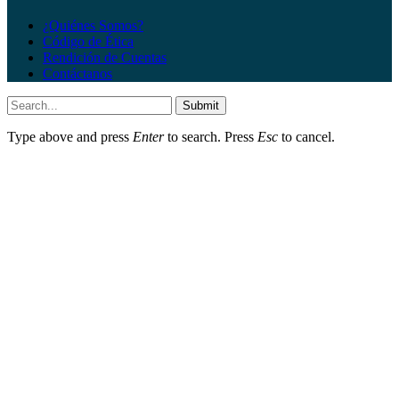
¿Quiénes Somos?
Código de Ética
Rendición de Cuentas
Contáctanos
Submit
Type above and press
Enter
to search. Press
Esc
to cancel.