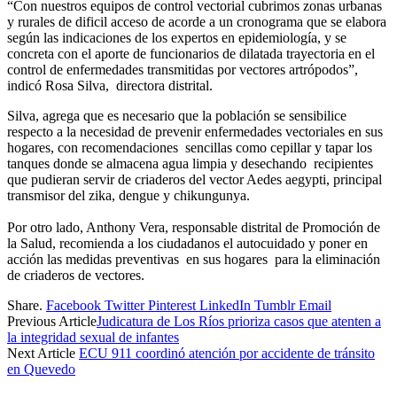
“Con nuestros equipos de control vectorial cubrimos zonas urbanas
y rurales de dificil acceso de acorde a un cronograma que se elabora
según las indicaciones de los expertos en epidemiología, y se
concreta con el aporte de funcionarios de dilatada trayectoria en el
control de enfermedades transmitidas por vectores artrópodos”,
indicó Rosa Silva, directora distrital.
Silva, agrega que es necesario que la población se sensibilice
respecto a la necesidad de prevenir enfermedades vectoriales en sus
hogares, con recomendaciones sencillas como cepillar y tapar los
tanques donde se almacena agua limpia y desechando recipientes
que pudieran servir de criaderos del vector Aedes aegypti, principal
transmisor del zika, dengue y chikungunya.
Por otro lado, Anthony Vera, responsable distrital de Promoción de
la Salud, recomienda a los ciudadanos el autocuidado y poner en
acción las medidas preventivas en sus hogares para la eliminación
de criaderos de vectores.
Share.
Facebook
Twitter
Pinterest
LinkedIn
Tumblr
Email
Previous Article
Judicatura de Los Ríos prioriza casos que atenten a
la integridad sexual de infantes
Next Article
ECU 911 coordinó atención por accidente de tránsito
en Quevedo