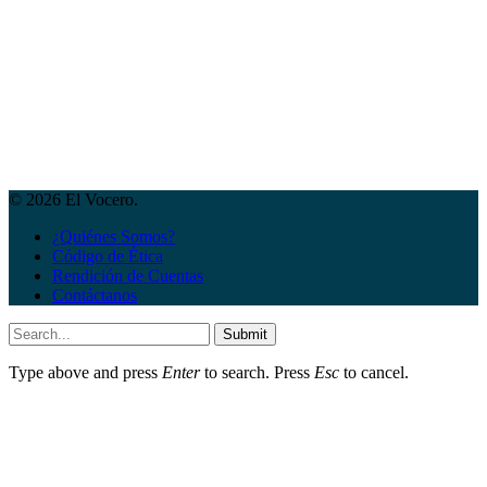
© 2026 El Vocero.
¿Quiénes Somos?
Código de Ética
Rendición de Cuentas
Contáctanos
Submit
Type above and press
Enter
to search. Press
Esc
to cancel.